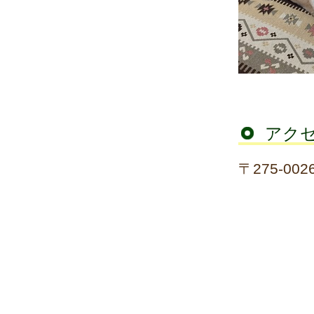
アク
〒275-0